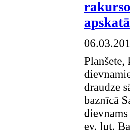
rakurso
apskatā
06.03.20
Planšete,
dievnamie
draudze sā
baznīcā Sa
dievnams 
ev. lut. 