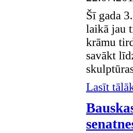
Šī gada 3
laikā jau 
krāmu tird
savākt lī
skulptūras
Lasīt tālā
Bauskas
senatnes