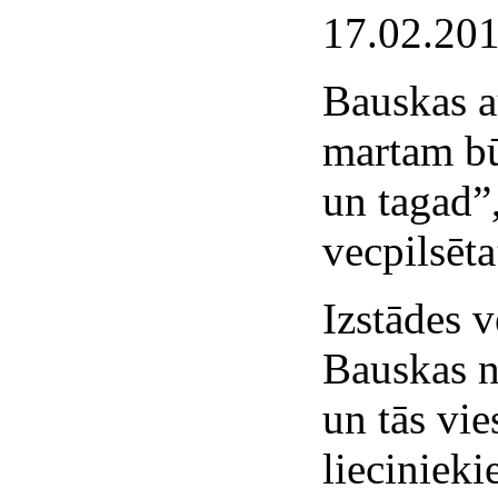
17.02.20
Bauskas a
martam bū
un tagad”
vecpilsēta
Izstādes v
Bauskas n
un tās vie
lieciniek