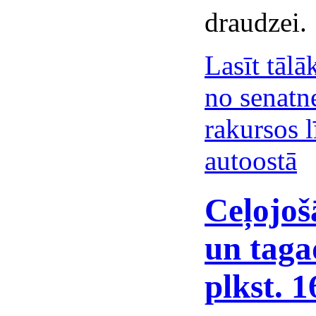
draudzei.
Lasīt tālā
no senatne
rakursos 
autoostā
Ceļojoš
un taga
plkst. 