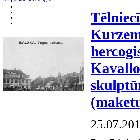
Tēlniec
Kurzem
hercogi
Kavallo
skulptū
(maketu
25.07.20