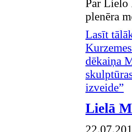
Par Lielo 
plenēra m
Lasīt tālā
Kurzemes 
dēkaiņa M
skulptūra
izveide”
Lielā M
22.07.20