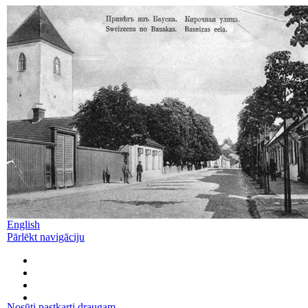
English
Pārlēkt navigāciju
Nosūti pastkarti draugam