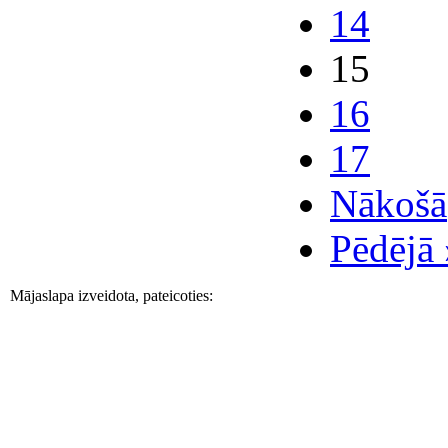
14
15
16
17
Nākošā
Pēdējā 
Mājaslapa izveidota, pateicoties: