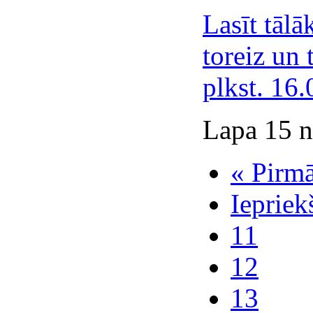
Lasīt tālā
toreiz un 
plkst. 16
Lapa 15 n
« Pirm
Iepriek
11
12
13