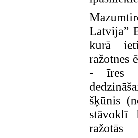
Mazumti
Latvija” 
kurā iet
ražotnes 
- īres 
dedzināš
šķūnis (n
stāvoklī 
ražotās