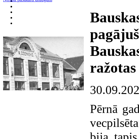
Bauska
pagājuš
Bauskas
ražotas
30.09.20
Pērnā gad
vecpilsēt
bija tapi