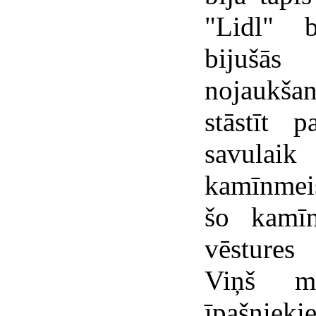
"Lidl" b
bijušās
nojaukšan
stāstīt 
savulai
kamīnmeis
šo kamīn
vēstures
Viņš mu
īpašnieki