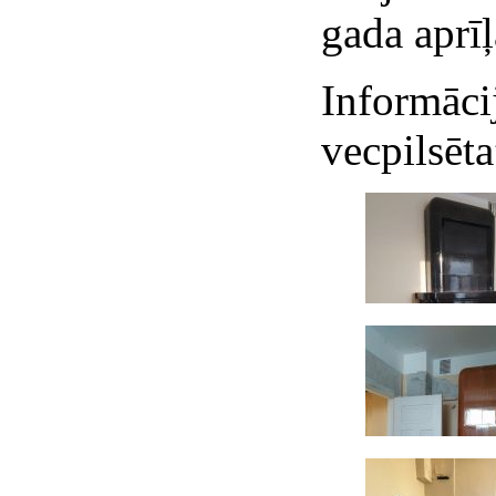
gada aprī
Informāci
vecpilsēta