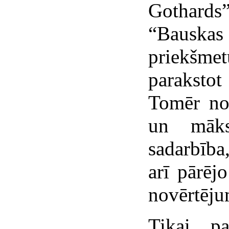
Gothards”
“Bauska
priekšme
paraksto
Tomēr no
un māks
sadarbība
arī pārēj
novērtēju
Tikai pa