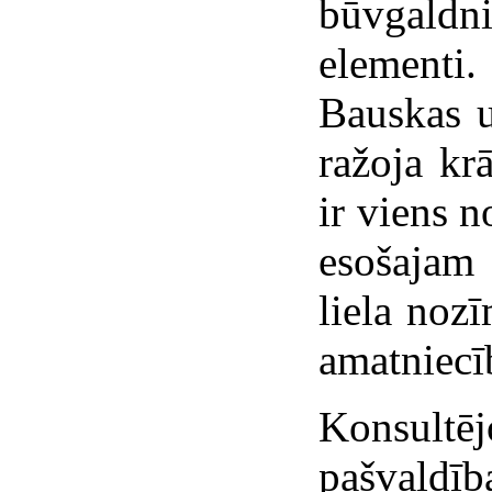
būvgald
elementi.
Bauskas u
ražoja kr
ir viens 
esošajam
liela noz
amatniecī
Konsult
pašval