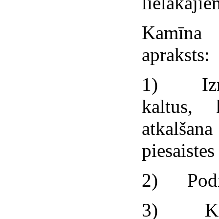
lielākaji
Kamīna 
apraksts:
1) Izman
kaltus,
atkalšan
piesaistes
2) Podiņ
3) Kamī