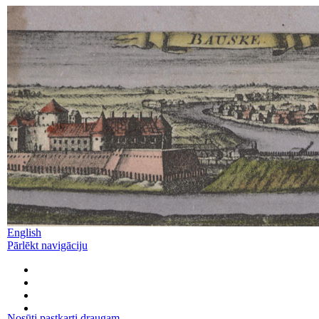
English
Pārlēkt navigāciju
Nosūti pastkarti draugam