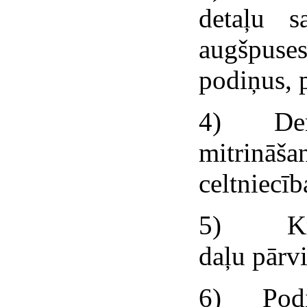
detaļu s
augšpuses
podiņus, 
4) Demon
mitrināš
celtniecīb
5) Krās
daļu pārvi
6) Podiņ