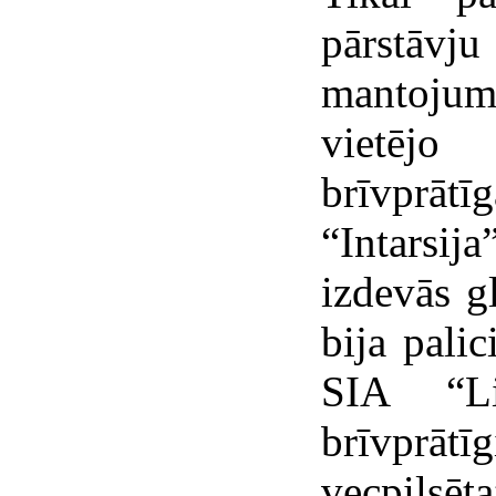
pārstāvju
mantojum
vietējo
brīvprā
“Intarsija
izdevās g
bija pali
SIA “Li
brīvprā
vecpilsēt