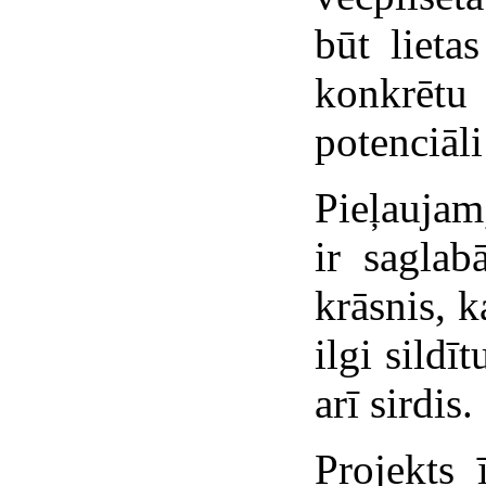
būt lieta
konkrētu 
potenciāli
Pieļaujam
ir saglab
krāsnis, k
ilgi sildī
arī sirdis.
Projekts 