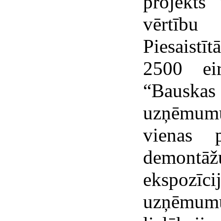
projekts 
vērtību
Piesaistī
2500 ei
“Bauskas 
uzņēmumu
vienas 
demontāžu
ekspozīci
uzņēmumu