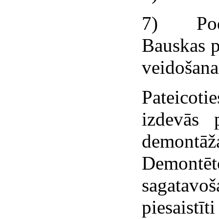
7) Podiņ
Bauskas p
veidošana
Pateicot
izdevās p
demontāž
Demont
sagatavo
piesaist