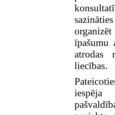
konsulta
sazināti
organizē
īpašumu a
atrodas 
liecības.
Pateicoti
iespēja
pašvaldīb