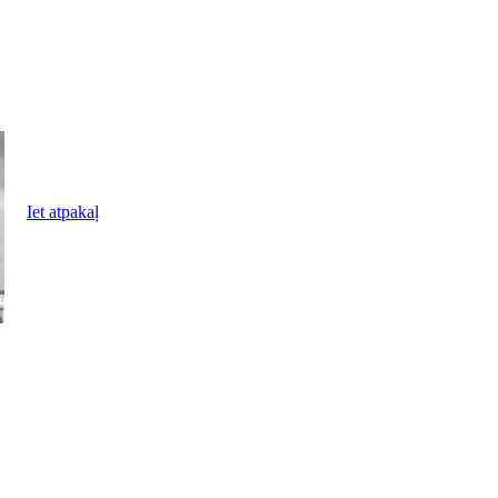
Iet atpakaļ