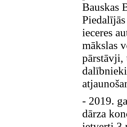
Bauskas B
Piedalījās
ieceres au
mākslas vē
pārstāvji,
dalībnieki
atjaunoša
- 2019. g
dārza kon
ietverti 3