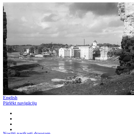
English
Pārlēkt navigāciju
Nosūti pastkarti draugam