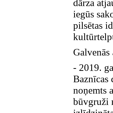
dārza atj
iegūs sako
pilsētas i
kultūrtelp
Galvenās 
- 2019. ga
Baznīcas d
noņemts a
būvgruži 
izlīdzināt