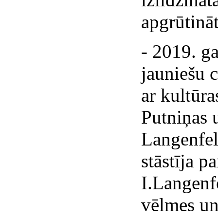
apgrūtināt
- 2019. g
jauniešu 
ar kultūr
Putniņas 
Langenfel
stāstīja p
I.Langenf
vēlmes un