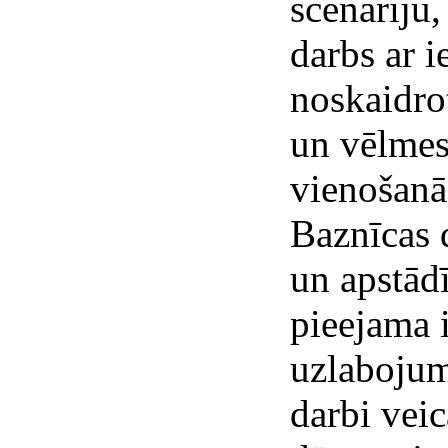
scenāriju,
darbs ar i
noskaidro
un vēlmes
vienošanā
Baznīcas d
un apstād
pieejama 
uzlabojum
darbi veic