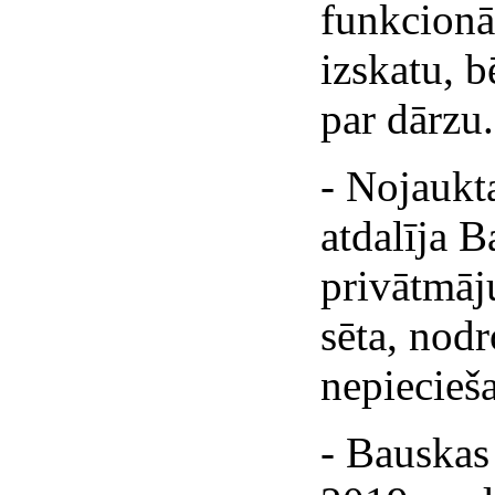
funkcionā
izskatu, 
par dārzu.
- Nojaukta
atdalīja B
privātmāju
sēta, nodr
nepiecieš
- Bauskas