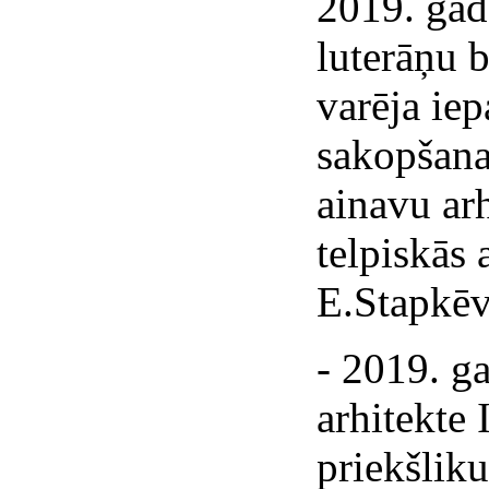
2019. gad
luterāņu b
varēja iep
sakopšana
ainavu arh
telpiskās 
E.Stapkēv
- 2019. g
arhitekte 
priekšlik