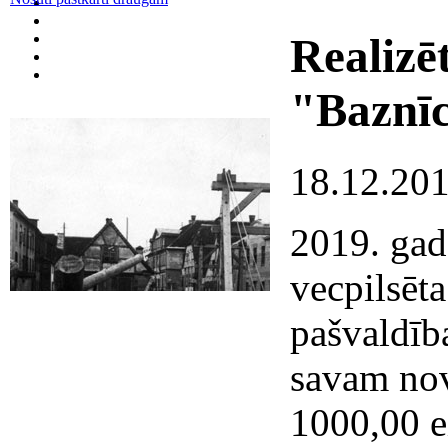
Realizē
"Baznīc
18.12.20
2019. gad
vecpilsēt
pašvaldīb
savam no
1000,00 e