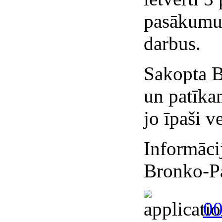
pasākumus
darbus.
Sakopta B
un patīka
jo īpaši v
Informācij
Bronko-P
00