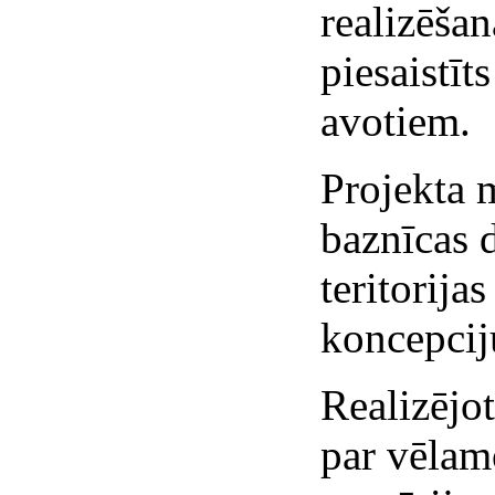
realizēšan
piesaistīt
avotiem.
Projekta 
baznīcas d
teritorija
koncepcij
Realizējot
par vēlam